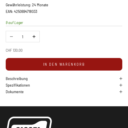
Gewährleistung: 24 Monate
EAN: 4250694718033
9 auf Lager
Anzahl verringern
Anzahl erhöhen
Angebot
CHF 130.00
IN DEN WARENKORB
Beschreibung
Spezifikationen
Dokumente