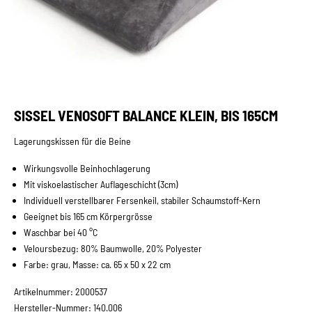
Gehe zu Element 1
Gehe zu Element 2
Gehe zu Element 3
SISSEL VENOSOFT BALANCE KLEIN, BIS 165CM
Lagerungskissen für die Beine
Wirkungsvolle Beinhochlagerung
Mit viskoelastischer Auflageschicht (3cm)
Individuell verstellbarer Fersenkeil, stabiler Schaumstoff-Kern
Geeignet bis 165 cm Körpergrösse
Waschbar bei 40 °C
Veloursbezug: 80% Baumwolle, 20% Polyester
Farbe: grau, Masse: ca. 65 x 50 x 22 cm
Artikelnummer: 2000537
Hersteller-Nummer: 140.006