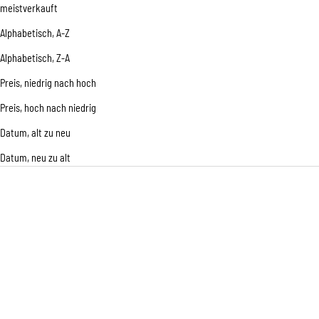
meistverkauft
Alphabetisch, A-Z
Alphabetisch, Z-A
Preis, niedrig nach hoch
Preis, hoch nach niedrig
Datum, alt zu neu
Datum, neu zu alt
In den Warenkorb
In den Wa
SISSEL SITFIT PLUS SCHWARZ
SISSEL SIT STANDARD
Kombination aus Sitzkeil und
Sitzkissen zur Entlastung der