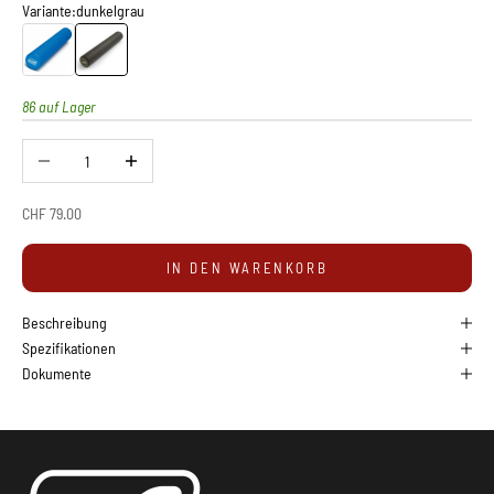
Variante:
dunkelgrau
Sissel Pilates Roller Pro
Sissel Pilates Roller Pro
86 auf Lager
Anzahl verringern
Anzahl erhöhen
Angebot
CHF 79.00
IN DEN WARENKORB
Beschreibung
Spezifikationen
Dokumente