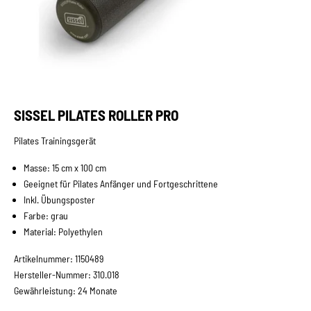
Gehe zu Element 1
Gehe zu Element 2
Gehe zu Element 3
SISSEL PILATES ROLLER PRO
Pilates Trainingsgerät
Masse: 15 cm x 100 cm
Geeignet für Pilates Anfänger und Fortgeschrittene
Inkl. Übungsposter
Farbe: grau
Material: Polyethylen
Artikelnummer: 1150489
Hersteller-Nummer: 310.018
Gewährleistung: 24 Monate