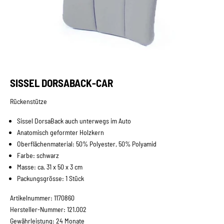
Gehe zu Element 1
Gehe zu Element 2
Gehe zu Element 3
SISSEL DORSABACK-CAR
Rückenstütze
Sissel DorsaBack auch unterwegs im Auto
Anatomisch geformter Holzkern
Oberflächenmaterial: 50% Polyester, 50% Polyamid
Farbe: schwarz
Masse: ca. 31 x 50 x 3 cm
Packungsgrösse: 1 Stück
Artikelnummer: 1170860
Hersteller-Nummer: 121.002
Gewährleistung: 24 Monate