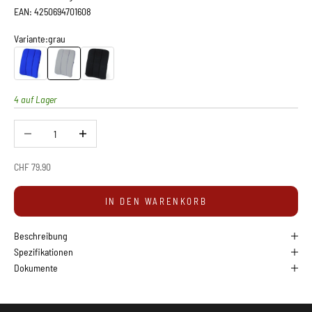
EAN: 4250694701608
Variante:
grau
Sissel DorsaBack-Car
Sissel DorsaBack-Car
Sissel DorsaBack-Car
4 auf Lager
Anzahl verringern
Anzahl erhöhen
Angebot
CHF 79.90
IN DEN WARENKORB
Beschreibung
Spezifikationen
Dokumente